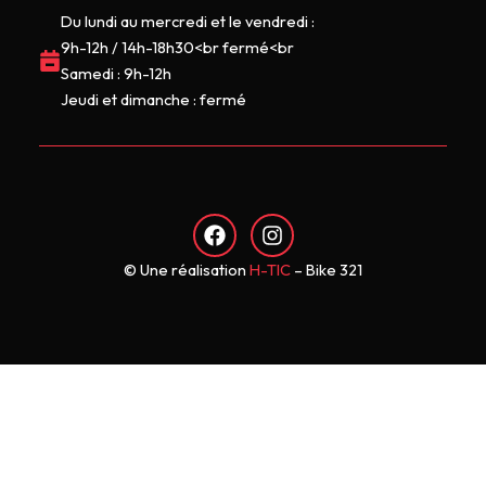
Du lundi au mercredi et le vendredi :
9h-12h / 14h-18h30<br fermé<br
Samedi : 9h-12h
Jeudi et dimanche : fermé
F
I
a
n
c
s
© Une réalisation
H-TIC
– Bike 321
e
t
b
a
o
g
o
r
k
a
m