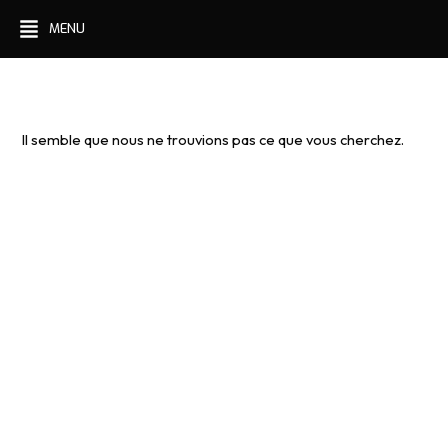
Aller
MENU
au
contenu
Il semble que nous ne trouvions pas ce que vous cherchez.