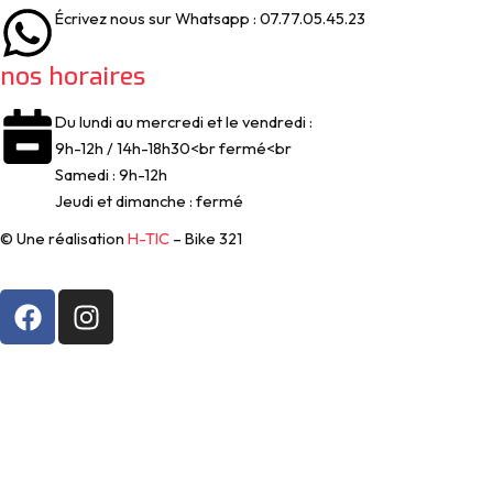
Écrivez nous sur Whatsapp : 07.77.05.45.23
nos horaires
Du lundi au mercredi et le vendredi :
9h-12h / 14h-18h30<br fermé<br
Samedi : 9h-12h
Jeudi et dimanche : fermé
© Une réalisation
H-TIC
– Bike 321
F
I
a
n
c
s
e
t
b
a
o
g
o
r